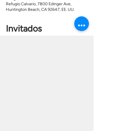
Refugio Calvario, 7800 Edinger Ave,
Huntington Beach, CA 92647, EE. UU.
Invitados
+13 otros invitados
Acerca del evento
Las puertas abren a las 18:30.
Compartir este
evento