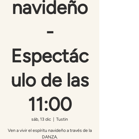
navideño
-
Espectác
ulo de las
11:00
sáb, 13 dic
  |  
Tustin
Ven a vivir el espíritu navideño a través de la
DANZA.