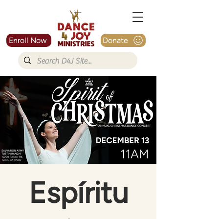
Enroll Now
Donate
Espíritu