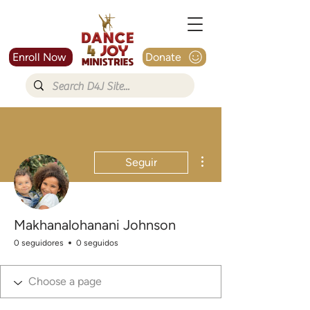
Enroll Now
Donate
Más acciones
Seguir
Makhanalohanani Johnson
0 seguidores
0 seguidos