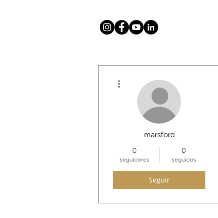
Más acciones
Hogar
About
Mission
T
marsford
0
0
seguidores
seguidos
Seguir