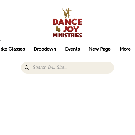
ake Classes
Dropdown
Events
New Page
More