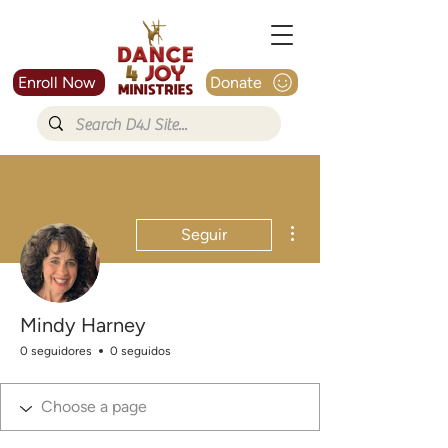
Enroll Now
Donate
Más acciones
Seguir
Mindy Harney
0 seguidores
0 seguidos