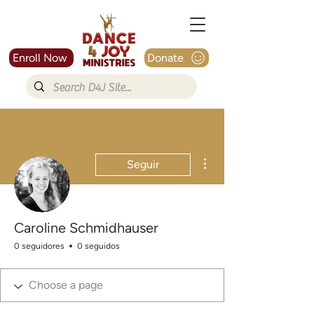
Enroll Now
Donate
Más acciones
Seguir
Caroline Schmidhauser
0 seguidores
0 seguidos