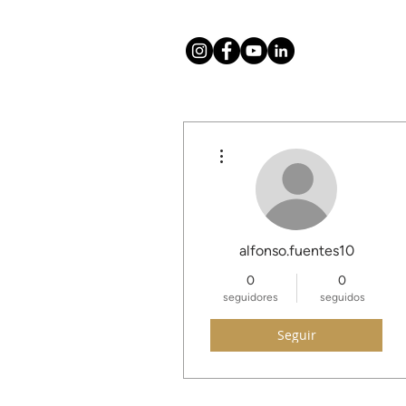
Más acciones
Hogar
About
Mission
T
alfonso.fuentes10
0
0
seguidores
seguidos
Seguir