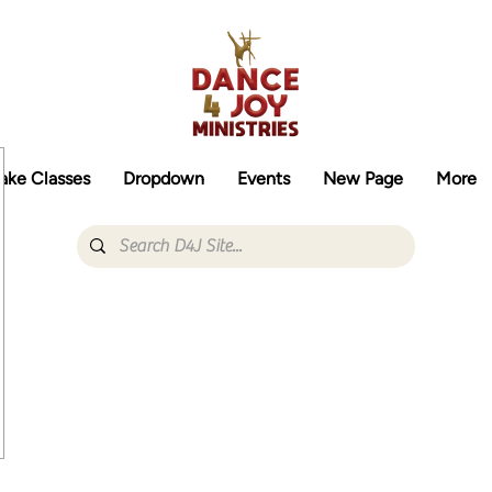
ake Classes
Dropdown
Events
New Page
More