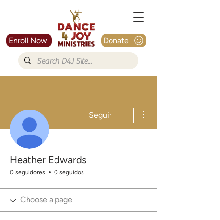
Enroll Now
Donate
Más acciones
Seguir
Heather Edwards
0 seguidores
0 seguidos