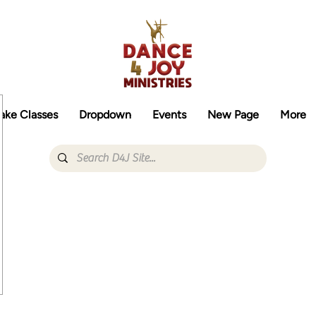
ake Classes
Dropdown
Events
New Page
More