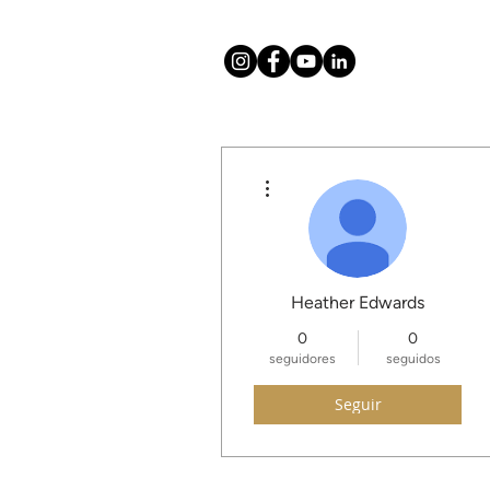
Más acciones
Hogar
About
Mission
T
Heather Edwards
0
0
seguidores
seguidos
Seguir