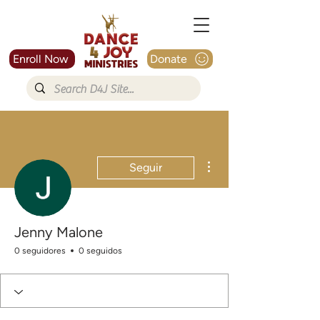
Enroll Now
Donate
Más acciones
Seguir
Jenny Malone
0 seguidores
0 seguidos