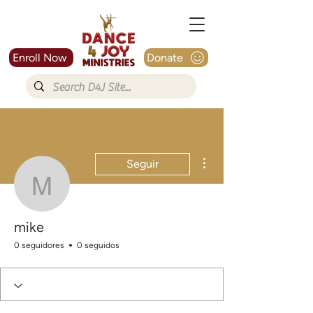
Enroll Now
Donate
Más acciones
Seguir
mike
mike
0 seguidores
0 seguidos