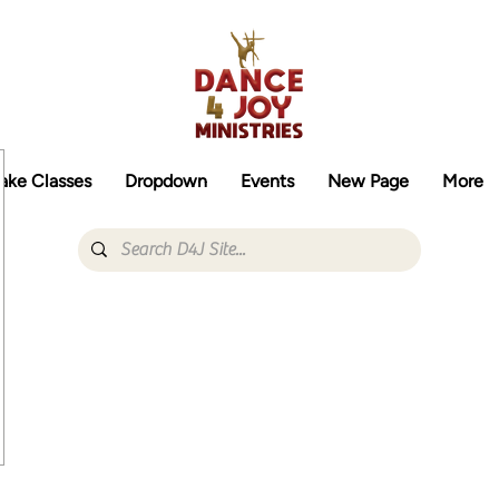
ake Classes
Dropdown
Events
New Page
More