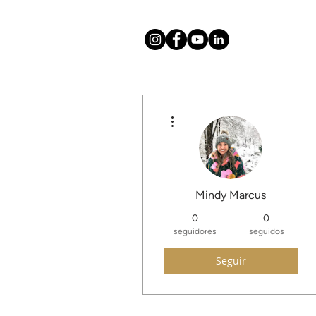
Más acciones
Hogar
About
Mission
T
Mindy Marcus
0
0
seguidores
seguidos
Seguir